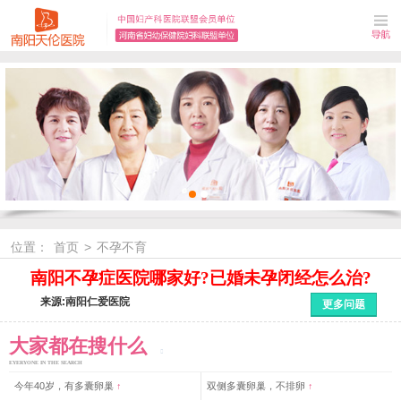
位置：
首页
>
不孕不育
南阳不孕症医院哪家好?已婚未孕闭经怎么治?
来源:南阳仁爱医院
更多问题
大家都在搜什么
EYERYONE IN THE SEARCH
今年40岁，有多囊卵巢
↑
双侧多囊卵巢，不排卵
↑