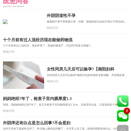
医患问答
QUESTION AND ANSWER
外阴阴道性不孕
据南阳不孕不育医师介绍，外阴、阴道疾病引起的不孕占不孕症的1%～5%。阴道是性交和精液的容受器，某些外阴...
阅读(152)
十个月前有过人流经历现在能做药物流
十个月前有过人流经历，现在怀孕了，想做药物流产，可以吗?有多大风险?...
阅读(179)
女性同房几天后可以验孕?【南阳妇科
女性同房几天后可以验孕?南阳天伦妇科医院专家讲解，月经期迟来一个周到10天后使用早孕测试纸进行检测比较...
阅读(110)
妈妈绝经7年了，检查子宫内膜厚度1.3
56岁，我妈妈绝经已经7年了，前几天检查子宫内膜厚度为1.3cm，没有异常出血，只是觉得肚子有点涨涨的，该怎...
8
阅读(108)
外阴痒还有白点是怎么回事?不会是妇
从昨天开始下面就有点痒了，昨天晚上睡觉还痒醒了，今天早上洗了澡，发现外阴那还有白点，白带也是那种颗粒...