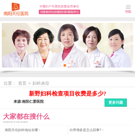
位置：
首页
>
妇科炎症
新野妇科检查项目收费是多少?
来源:南阳仁爱医院
更多问题
大家都在搜什么
EYERYONE IN THE SEARCH
南阳天伦妇科地址在哪
↑
白带增多是怎么回事?
↑