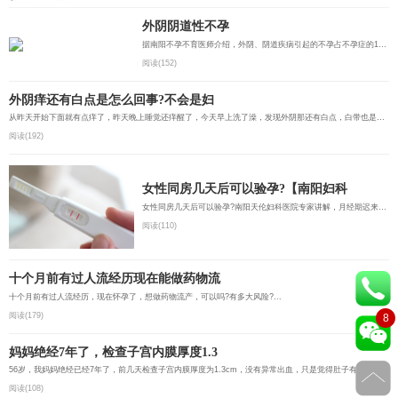
外阴阴道性不孕
据南阳不孕不育医师介绍，外阴、阴道疾病引起的不孕占不孕症的1%～5%。阴道是性交和精液的容受器，某些外阴...
阅读(152)
外阴痒还有白点是怎么回事?不会是妇
从昨天开始下面就有点痒了，昨天晚上睡觉还痒醒了，今天早上洗了澡，发现外阴那还有白点，白带也是那种颗粒...
阅读(192)
女性同房几天后可以验孕?【南阳妇科
女性同房几天后可以验孕?南阳天伦妇科医院专家讲解，月经期迟来一个周到10天后使用早孕测试纸进行检测比较...
阅读(110)
十个月前有过人流经历现在能做药物流
十个月前有过人流经历，现在怀孕了，想做药物流产，可以吗?有多大风险?...
阅读(179)
8
妈妈绝经7年了，检查子宫内膜厚度1.3
56岁，我妈妈绝经已经7年了，前几天检查子宫内膜厚度为1.3cm，没有异常出血，只是觉得肚子有点涨涨的，该怎...
阅读(108)