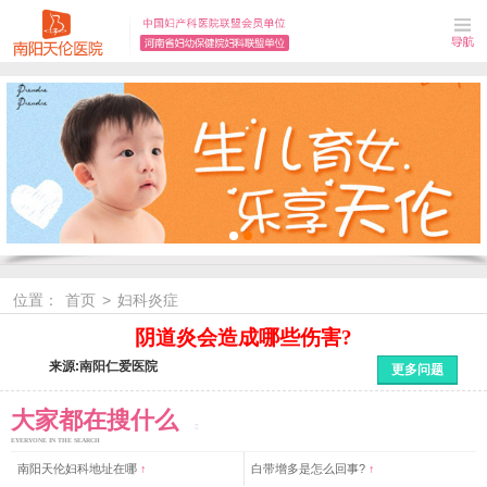
位置：
首页
>
妇科炎症
阴道炎会造成哪些伤害?
来源:南阳仁爱医院
更多问题
大家都在搜什么
EYERYONE IN THE SEARCH
南阳天伦妇科地址在哪
↑
白带增多是怎么回事?
↑