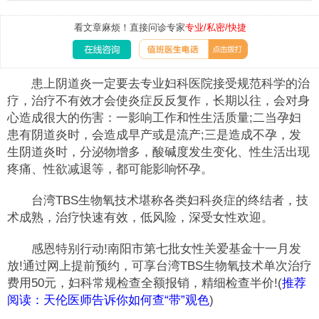
看文章麻烦！直接问诊专家
专业/私密/快捷
患上阴道炎一定要去专业妇科医院接受规范科学的治
疗，治疗不有效才会使炎症反反复作，长期以往，会对身
心造成很大的伤害：一影响工作和性生活质量;二当孕妇
患有阴道炎时，会造成早产或是流产;三是造成不孕，发
生阴道炎时，分泌物增多，酸碱度发生变化、性生活出现
疼痛、性欲减退等，都可能影响怀孕。
台湾TBS生物氧技术堪称各类妇科炎症的终结者，技
术成熟，治疗快速有效，低风险，深受女性欢迎。
感恩特别行动!南阳市第七批女性关爱基金十一月发
放!通过网上提前预约，可享台湾TBS生物氧技术单次治疗
费用50元，妇科常规检查全额报销，精细检查半价!(
推荐
阅读：
天伦医师告诉你如何查“带”观色
)