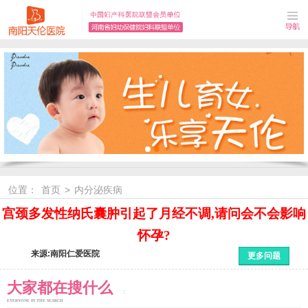
位置：
首页
>
内分泌疾病
宫颈多发性纳氏囊肿引起了月经不调,请问会不会影响
怀孕?
来源:南阳仁爱医院
更多问题
大家都在搜什么
EYERYONE IN THE SEARCH