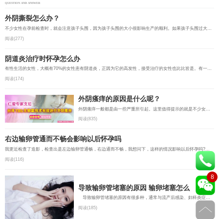
QUESTION AND ANSWER
外阴撕裂怎么办？
不少女性在孕前检查时，就会注意孩子头围，因为孩子头围的大小很影响生产的顺利。如果孩子头围过大，常常会...
阅读(277)
阴道炎治疗时怀孕怎么办
有性生活的女性，大概有70%的女性患有阴道炎，正因为它的高发性，接受治疗的女性也比比皆是。有一种特殊情...
阅读(174)
外阴瘙痒的原因是什么呢？
外阴瘙痒一般都是由一些严重所引起。这里值得提示的就是不少女性患者为了止痒，走捷径，随便到药店卖点止痒...
阅读(835)
右边输卵管通而不畅会影响以后怀孕吗
我更近检查了造影，检查出是左边输卵管通畅，右边通而不畅，我想问下，这样的情况影响以后怀孕吗?...
阅读(116)
8
导致输卵管堵塞的原因 输卵堵塞怎么
导致输卵管堵塞的原因有很多种，通常与流产后感染、妇科炎症、阑尾穿孔和盆腔粘连等方面的原因有关，以下...
阅读(185)