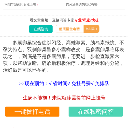
南阳导致南阳女性出现
↑
内分泌失调的症状有哪
↑
看文章麻烦！直接问诊专家
专业/私密/快捷
多囊卵巢综合症以闭经、高雄激素、胰岛素抵抗、不
孕为特点。双侧卵巢呈多小囊样改变，是多囊卵巢临床表
现之一，到底是不是多囊卵巢，还要进一步检查激素六
项，以帮助诊断。确诊后积极治疗，调理月经和内分泌，
治好后是可以怀孕的。
>>现在预约：√ 省时间√ 免挂号费√ 免排队
生病不能拖！来院就诊需提前网上挂号
一键拨打电话
在线私密问答