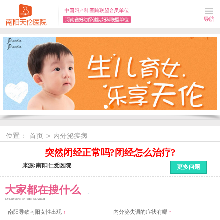
位置：
首页
>
内分泌疾病
突然闭经正常吗?闭经怎么治疗?
来源:南阳仁爱医院
更多问题
大家都在搜什么
EYERYONE IN THE SEARCH
南阳导致南阳女性出现
↑
内分泌失调的症状有哪
↑