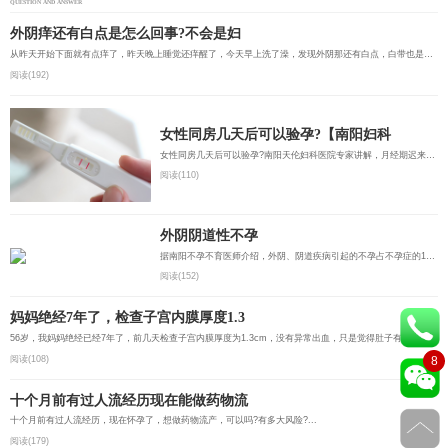
QUESTION AND ANSWER
外阴痒还有白点是怎么回事?不会是妇
从昨天开始下面就有点痒了，昨天晚上睡觉还痒醒了，今天早上洗了澡，发现外阴那还有白点，白带也是那种颗粒...
阅读(192)
女性同房几天后可以验孕?【南阳妇科
女性同房几天后可以验孕?南阳天伦妇科医院专家讲解，月经期迟来一个周到10天后使用早孕测试纸进行检测比较...
阅读(110)
外阴阴道性不孕
据南阳不孕不育医师介绍，外阴、阴道疾病引起的不孕占不孕症的1%～5%。阴道是性交和精液的容受器，某些外阴...
阅读(152)
妈妈绝经7年了，检查子宫内膜厚度1.3
56岁，我妈妈绝经已经7年了，前几天检查子宫内膜厚度为1.3cm，没有异常出血，只是觉得肚子有点涨涨的，该怎...
阅读(108)
8
十个月前有过人流经历现在能做药物流
十个月前有过人流经历，现在怀孕了，想做药物流产，可以吗?有多大风险?...
阅读(179)