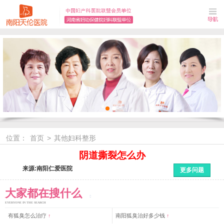
位置：
首页
>
其他妇科整形
阴道撕裂怎么办
来源:南阳仁爱医院
更多问题
大家都在搜什么
EYERYONE IN THE SEARCH
有狐臭怎么治疗
↑
南阳狐臭治好多少钱
↑