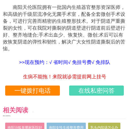
南阳天伦医院拥有一批国内生殖器官整形资深医师，
和高级的千级层流净化无菌手术室，配备全套微创手术设
备，可进行完善而精密的生殖整形技术。对于阴道严重撕
裂的女性，可在我院对撕裂的阴道壁进行阴道前后壁进行
好、整齐地缝合;手术出血少、恢复快、微创;术后可以有
效恢复阴道的弹性和韧性，解决广大女性阴道撕裂后的苦
恼。
>>现在预约：√ 省时间√ 免挂号费√ 免排队
生病不能拖！来院就诊需提前网上挂号
一键拨打电话
在线私密问答
相关阅读
READING
南阳治狐臭哪家医院好
南阳女性生殖整形费用
乳头内陷该怎么办