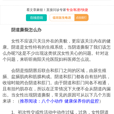
看文章麻烦！直接问诊专家
专业/私密/快捷
阴道撕裂怎么办
女性不应该只关注外在的美貌，更应该关注内在的健
康。阴道是女性特有的生殖系统，当阴道撕裂了我们该怎
么办呢?这是不少出现这类状况女性关心的问题。针对这
个问题，来听听
南阳天伦医院
妇科医师怎么说。
会阴是指阴唇后联合和肛门之间的区域，由尿生殖
膈、盆膈肌肉和筋膜构成。阴道和肛门都各自有括约肌，
收缩时能闭合阴道和肛门。由于阴道和肛门间各不相通，
且有括约肌存在，所以在正常情况下大便不会从阴道内漏
出。当女性出现阴道撕裂，常见的原因可从以下几个方面
来讲：（
推荐阅读：八个小动作 健康保养你的盆腔
）
1、初次性交或性活动中动作过猛，过急，女性阴道