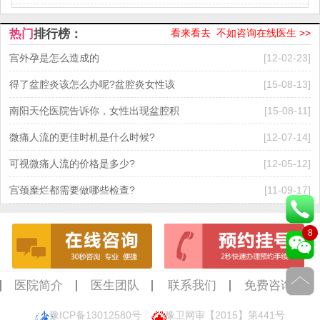
热门
排行榜：
看来看去 不如咨询在线医生 >>
宫外孕是怎么造成的
[12-02-23]
得了盆腔炎该怎么办呢?盆腔炎女性该
[15-08-13]
南阳天伦医院告诉你，女性出现盆腔积
[15-08-11]
微痛人流的更佳时机是什么时候?
[12-07-14]
可视微痛人流的价格是多少?
[12-05-12]
宫颈糜烂都需要做哪些检查?
[11-09-17]
8
医院简介
医生团队
联系我们
免费咨询
豫ICP备13012580号
豫卫网审【2015】第441号