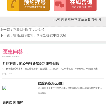
已有
患者看完本文章后参与咨询
上一篇：
互联网+医疗，1+1>2
下一篇：
智能医疗挂号：李彦宏提案中国大脑
医患问答
QUESTION AND ANSWER
月经不调，闭经与卵巢储备功能有关吗
4月份做过宫腔镜手术，医生让吃三个月的优思悦，月经正常，7月份去复查，孕酮值低，8月份正常来月经，9月该...
阅读(121)
盆腔炎该怎么治疗
患上盆腔炎是女性朋友的不幸，但是再自己乱吃药导致病情的加重那更是不幸，因此不要陷入妇科感染性疾病的治...
阅读(153)
妇科疾病,痛经