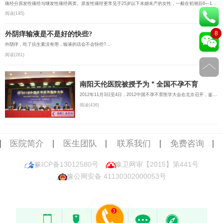
痛经分原发性痛经与继发性痛经两类。原发性痛经更常见于25岁以下未婚未产的女性，一般在初潮后6—12个月发...
阅读(195)
8
外阴痒输液是不是好的快些?
外阴痒，吃了抗生素没有用，输液的话会不会快些?...
阅读(261)
南阳天伦医院被授予为＂全国不孕不育
2012年11月3日至4日，2012中国不孕不育医学大会在北京召开，鉴于天伦医院在豫西南地区不孕不育诊疗领域取得...
阅读(436)
医院简介
医生团队
联系我们
免费咨询
豫ICP备13012580号
豫卫网审【2015】第441号
豫公网安备 41130302000053号