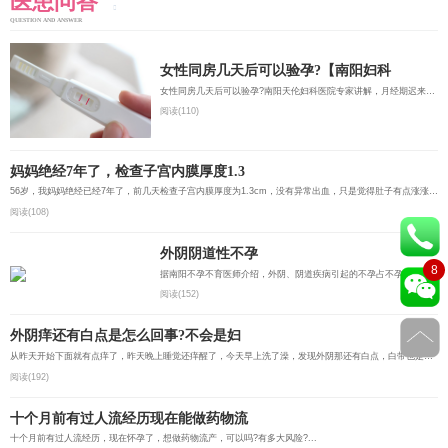
医患问答
QUESTION AND ANSWER
女性同房几天后可以验孕?【南阳妇科
女性同房几天后可以验孕?南阳天伦妇科医院专家讲解，月经期迟来一个周到10天后使用早孕测试纸进行检测比较...
阅读(110)
妈妈绝经7年了，检查子宫内膜厚度1.3
56岁，我妈妈绝经已经7年了，前几天检查子宫内膜厚度为1.3cm，没有异常出血，只是觉得肚子有点涨涨的，该怎...
阅读(108)
外阴阴道性不孕
8
据南阳不孕不育医师介绍，外阴、阴道疾病引起的不孕占不孕症的1%～5%。阴道是性交和精液的容受器，某些外阴...
阅读(152)
外阴痒还有白点是怎么回事?不会是妇
从昨天开始下面就有点痒了，昨天晚上睡觉还痒醒了，今天早上洗了澡，发现外阴那还有白点，白带也是那种颗粒...
阅读(192)
十个月前有过人流经历现在能做药物流
十个月前有过人流经历，现在怀孕了，想做药物流产，可以吗?有多大风险?...