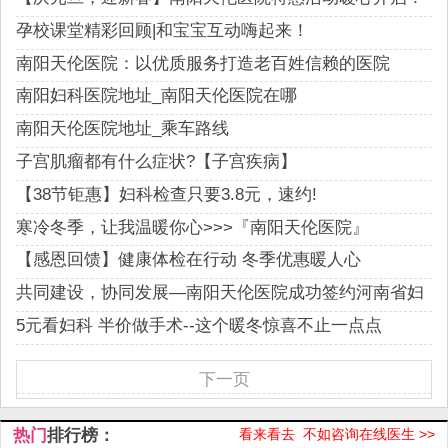
孕校课堂精彩回顾|和宝宝互动嗨起来！
南阳天伦医院：以优质服务打造老百姓信赖的医院
南阳妇科医院地址_南阳天伦医院在哪
南阳天伦医院地址_乘车路线
子宫肌瘤都有什么症状?【子宫疾病】
【38节钜惠】妇科检查只要3.8元，速约!
寒冷冬季，让我温暖你心>>>『南阳天伦医院』
【感恩回馈】健康体检在行动 冬季优惠暖人心
共同建设，协同发展—南阳天伦医院成功签约河南省妇
科联盟!
5元看妇科 半价做手术--这个暖冬惊喜不止一点点
下一页
热门
排行榜：
看来看去 不如咨询在线医生 >>