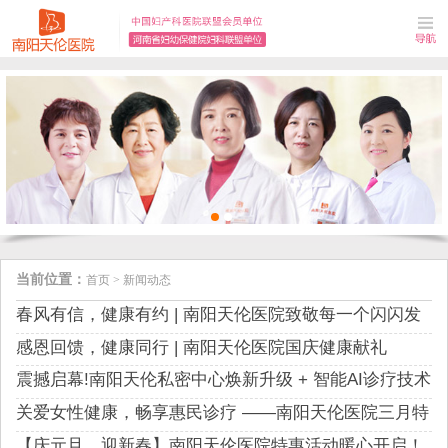
当前位置：
首页
>
新闻动态
春风有信，健康有约 | 南阳天伦医院致敬每一个闪闪发
光的“她”
感恩回馈，健康同行 | 南阳天伦医院国庆健康献礼
震撼启幕!南阳天伦私密中心焕新升级 + 智能AI诊疗技术
重磅发布！
关爱女性健康，畅享惠民诊疗 ——南阳天伦医院三月特
别活动
【庆元旦，迎新春】南阳天伦医院特惠活动暖心开启！