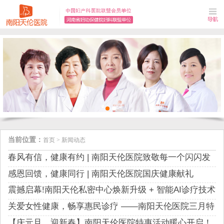
当前位置：
首页
>
新闻动态
春风有信，健康有约 | 南阳天伦医院致敬每一个闪闪发
光的“她”
感恩回馈，健康同行 | 南阳天伦医院国庆健康献礼
震撼启幕!南阳天伦私密中心焕新升级 + 智能AI诊疗技术
重磅发布！
关爱女性健康，畅享惠民诊疗 ——南阳天伦医院三月特
别活动
【庆元旦，迎新春】南阳天伦医院特惠活动暖心开启！