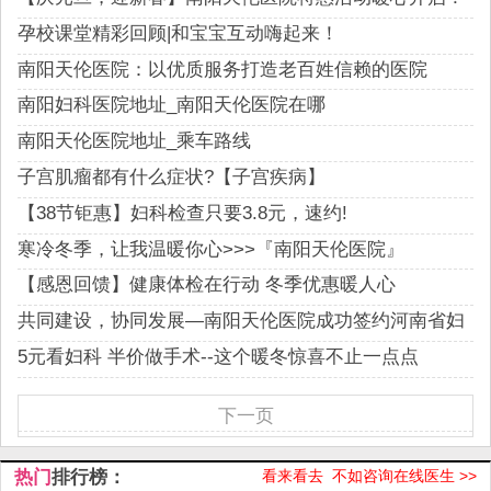
孕校课堂精彩回顾|和宝宝互动嗨起来！
南阳天伦医院：以优质服务打造老百姓信赖的医院
南阳妇科医院地址_南阳天伦医院在哪
南阳天伦医院地址_乘车路线
子宫肌瘤都有什么症状?【子宫疾病】
【38节钜惠】妇科检查只要3.8元，速约!
寒冷冬季，让我温暖你心>>>『南阳天伦医院』
【感恩回馈】健康体检在行动 冬季优惠暖人心
共同建设，协同发展—南阳天伦医院成功签约河南省妇
科联盟!
5元看妇科 半价做手术--这个暖冬惊喜不止一点点
下一页
热门
排行榜：
看来看去 不如咨询在线医生 >>